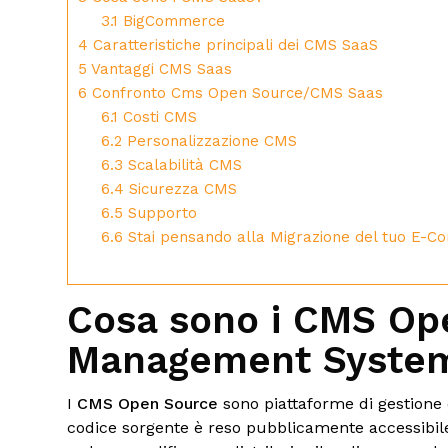
3.1
BigCommerce
4
Caratteristiche principali dei CMS SaaS
5
Vantaggi CMS Saas
6
Confronto Cms Open Source/CMS Saas
6.1
Costi CMS
6.2
Personalizzazione CMS
6.3
Scalabilità CMS
6.4
Sicurezza CMS
6.5
Supporto
6.6
Stai pensando alla Migrazione del tuo E-C
Cosa sono i CMS Op
Management Syste
I
CMS Open Source
sono piattaforme di gestione
codice sorgente è reso pubblicamente accessibile