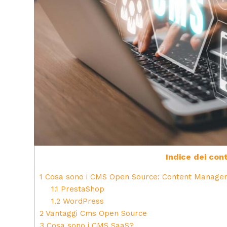
Indice dei con
1
Cosa sono i CMS Open Source: Content Manage
1.1
PrestaShop
1.2
WordPress
2
Vantaggi Cms Open Source
3
Cosa sono i CMS SaaS?