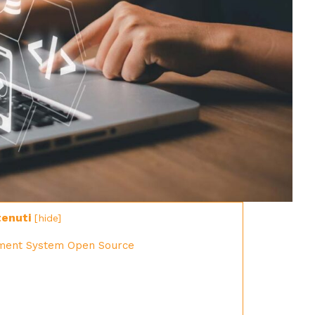
tenuti
[
hide
]
ment System Open Source