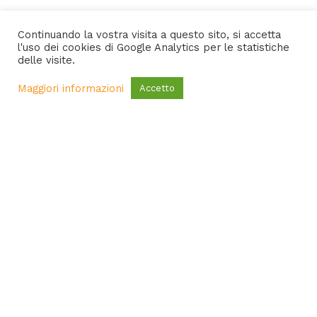
Continuando la vostra visita a questo sito, si accetta
l'uso dei cookies di Google Analytics per le statistiche
delle visite.
Maggiori informazioni
Accetto
Matrix Digital Factory
About
Portfolio
Contatti
Privacy Policy
Cookie Policy
Sviluppo