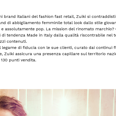
mi brand italiani del fashion fast retail, Zuiki si contraddis
d di abbigliamento femminile total look dallo stile giova
 e assolutamente pop. La mission del rinomato marchio? 
i di tendenza Made in Italy dalla qualità riscontrabile nel 
zzi contenuti.
l legame di fiducia con le sue clienti, curato dai continui f
e, Zuiki assicura una presenza capillare sul territorio naz
 130 punti vendita.