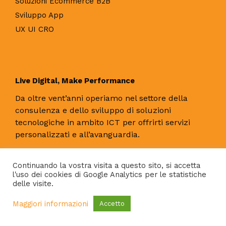
Soluzioni Ecommerce B2B
Sviluppo App
UX UI CRO
Live Digital, Make Performance
Da oltre vent’anni operiamo nel settore della
consulenza e dello sviluppo di soluzioni
tecnologiche in ambito ICT per offrirti servizi
personalizzati e all’avanguardia.
Continuando la vostra visita a questo sito, si accetta
l'uso dei cookies di Google Analytics per le statistiche
Copyright © All Right Reserved 2026 - Matrix Consulting
delle visite.
Group S.r.l.- P.IVA 06732821217
Matrix Digital Factory è
Maggiori informazioni
Accetto
una divisione di Matrix Consulting Group S.r.l.