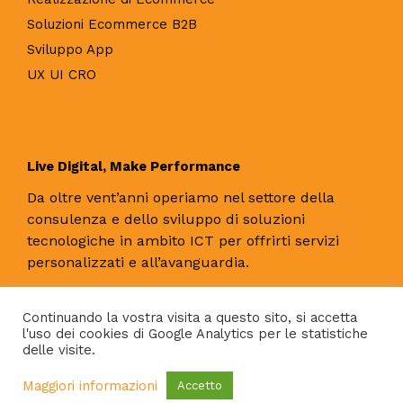
Soluzioni Ecommerce B2B
Sviluppo App
UX UI CRO
Live Digital, Make Performance
Da oltre vent’anni operiamo nel settore della
consulenza e dello sviluppo di soluzioni
tecnologiche in ambito ICT per offrirti servizi
personalizzati e all’avanguardia.
Continuando la vostra visita a questo sito, si accetta
l'uso dei cookies di Google Analytics per le statistiche
Copyright © All Right Reserved 2026 - Matrix Consulting
delle visite.
Group S.r.l.- P.IVA 06732821217
Matrix Digital Factory è
Maggiori informazioni
Accetto
una divisione di Matrix Consulting Group S.r.l.